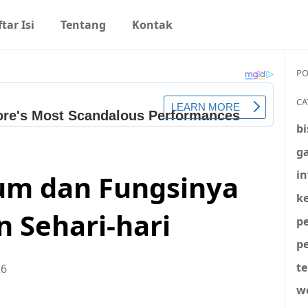
tar Isi
Tentang
Kontak
PO
CA
bi
g
i
um dan Fungsinya
k
 Sehari-hari
p
p
t
26
w