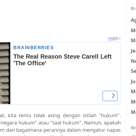
BL
A
M
M
Ja
N
Se
Ju
M
M
M
, kita tentu tidak asing dengan istilah "hukum".
i "negara hukum" atau "taat hukum". Namun, apakah
RE
um dan bagaimana perannya dalam mengatur napas