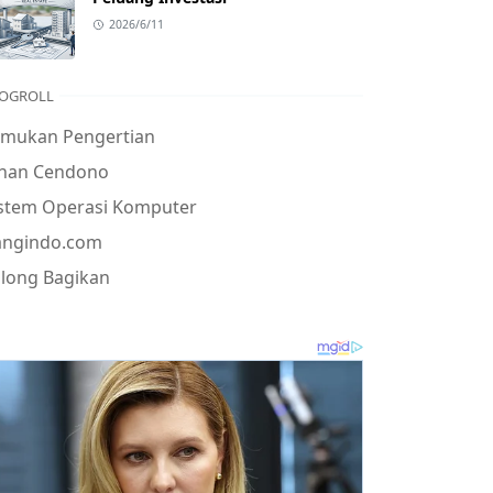
2026/6/11
OGROLL
emukan Pengertian
ohan Cendono
istem Operasi Komputer
angindo.com
long Bagikan