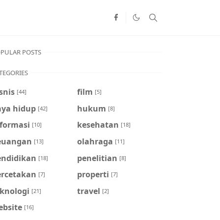
PULAR POSTS
TEGORIES
snis
film
[44]
[5]
aya hidup
hukum
[42]
[8]
nformasi
kesehatan
[10]
[18]
euangan
olahraga
[13]
[11]
endidikan
penelitian
[18]
[8]
ercetakan
properti
[7]
[7]
eknologi
travel
[21]
[2]
ebsite
[16]