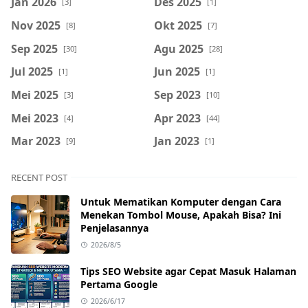
Jan 2026
Des 2025
[3]
[1]
Nov 2025
Okt 2025
[8]
[7]
Sep 2025
Agu 2025
[30]
[28]
Jul 2025
Jun 2025
[1]
[1]
Mei 2025
Sep 2023
[3]
[10]
Mei 2023
Apr 2023
[4]
[44]
Mar 2023
Jan 2023
[9]
[1]
RECENT POST
Untuk Mematikan Komputer dengan Cara
Menekan Tombol Mouse, Apakah Bisa? Ini
Penjelasannya
2026/8/5
Tips SEO Website agar Cepat Masuk Halaman
Pertama Google
2026/6/17