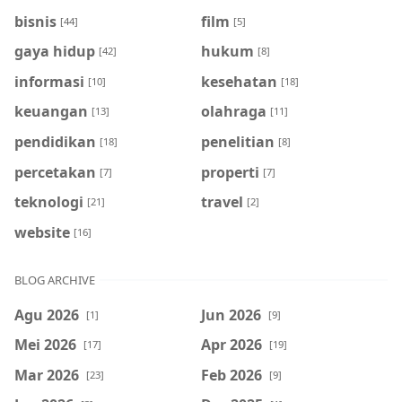
bisnis
film
[44]
[5]
gaya hidup
hukum
[42]
[8]
informasi
kesehatan
[10]
[18]
keuangan
olahraga
[13]
[11]
pendidikan
penelitian
[18]
[8]
percetakan
properti
[7]
[7]
teknologi
travel
[21]
[2]
website
[16]
BLOG ARCHIVE
Agu 2026
Jun 2026
[1]
[9]
Mei 2026
Apr 2026
[17]
[19]
Mar 2026
Feb 2026
[23]
[9]