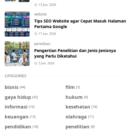
13 Jun, 2026
website
Tips SEO Website agar Cepat Masuk Halaman
Pertama Google
17 Jun, 2026
penelitian
Pengertian Penelitian dan Jenis-Jenisnya
yang Perlu Diketahui
3 Jun, 2026
CATEGORIES
bisnis
film
[44]
[5]
gaya hidup
hukum
[42]
[8]
informasi
kesehatan
[10]
[18]
keuangan
olahraga
[13]
[11]
pendidikan
penelitian
[18]
[8]