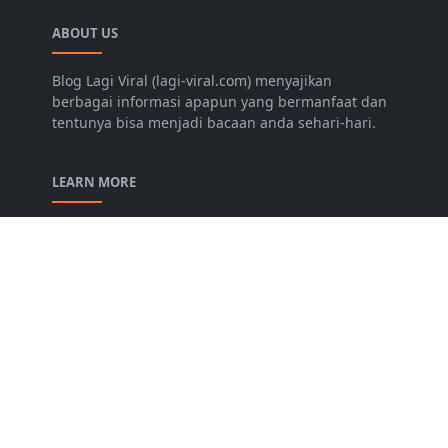
ABOUT US
Blog Lagi Viral (lagi-viral.com) menyajikan
berbagai informasi apapun yang bermanfaat dan
tentunya bisa menjadi bacaan anda sehari-hari.
LEARN MORE
Disclaimer
Privacy Policy