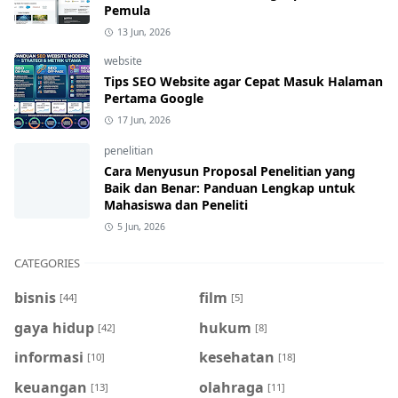
Pemula
13 Jun, 2026
website
Tips SEO Website agar Cepat Masuk Halaman
Pertama Google
17 Jun, 2026
penelitian
Cara Menyusun Proposal Penelitian yang
Baik dan Benar: Panduan Lengkap untuk
Mahasiswa dan Peneliti
5 Jun, 2026
CATEGORIES
bisnis
film
[44]
[5]
gaya hidup
hukum
[42]
[8]
informasi
kesehatan
[10]
[18]
keuangan
olahraga
[13]
[11]