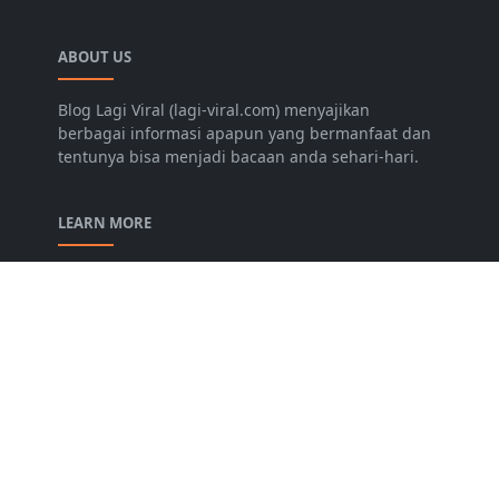
ABOUT US
Blog Lagi Viral (lagi-viral.com) menyajikan
berbagai informasi apapun yang bermanfaat dan
tentunya bisa menjadi bacaan anda sehari-hari.
LEARN MORE
Disclaimer
Privacy Policy