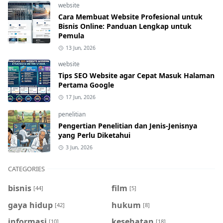
website
Cara Membuat Website Profesional untuk
Bisnis Online: Panduan Lengkap untuk
Pemula
13 Jun, 2026
website
Tips SEO Website agar Cepat Masuk Halaman
Pertama Google
17 Jun, 2026
penelitian
Pengertian Penelitian dan Jenis-Jenisnya
yang Perlu Diketahui
3 Jun, 2026
CATEGORIES
bisnis
film
[44]
[5]
gaya hidup
hukum
[42]
[8]
informasi
kesehatan
[10]
[18]