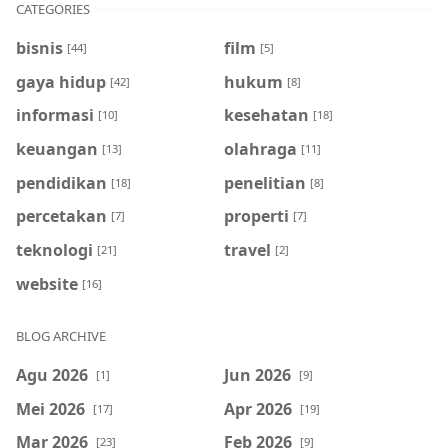
CATEGORIES
bisnis
film
[44]
[5]
gaya hidup
hukum
[42]
[8]
informasi
kesehatan
[10]
[18]
keuangan
olahraga
[13]
[11]
pendidikan
penelitian
[18]
[8]
percetakan
properti
[7]
[7]
teknologi
travel
[21]
[2]
website
[16]
BLOG ARCHIVE
Agu 2026
Jun 2026
[1]
[9]
Mei 2026
Apr 2026
[17]
[19]
Mar 2026
Feb 2026
[23]
[9]