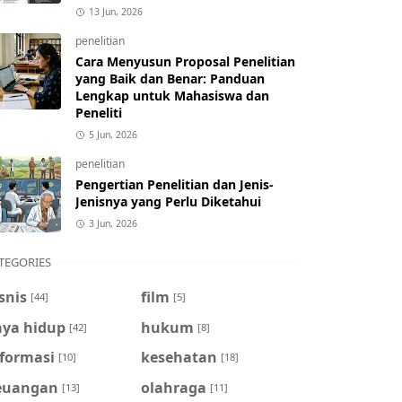
13 Jun, 2026
penelitian
Cara Menyusun Proposal Penelitian
yang Baik dan Benar: Panduan
Lengkap untuk Mahasiswa dan
Peneliti
5 Jun, 2026
penelitian
Pengertian Penelitian dan Jenis-
Jenisnya yang Perlu Diketahui
3 Jun, 2026
TEGORIES
snis
film
[44]
[5]
aya hidup
hukum
[42]
[8]
nformasi
kesehatan
[10]
[18]
euangan
olahraga
[13]
[11]