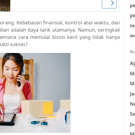
p
p
orang. Kebebasan finansial, kontrol atas waktu, dan
t
ian adalah daya tarik utamanya. Namun, seringkali
w
aimana cara memulai bisnis kecil yang tidak hanya
ukti sukses?
BL
A
M
M
Ja
N
Se
Ju
M