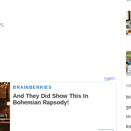
25
CA
bi
g
i
k