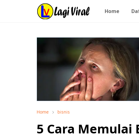
Home
Daf
Home
bisnis
5 Cara Memulai B