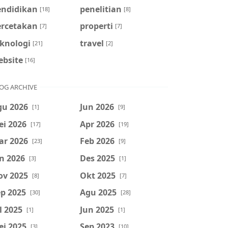
endidikan
penelitian
[18]
[8]
ercetakan
properti
[7]
[7]
eknologi
travel
[21]
[2]
ebsite
[16]
OG ARCHIVE
gu 2026
Jun 2026
[1]
[9]
ei 2026
Apr 2026
[17]
[19]
ar 2026
Feb 2026
[23]
[9]
n 2026
Des 2025
[3]
[1]
ov 2025
Okt 2025
[8]
[7]
p 2025
Agu 2025
[30]
[28]
l 2025
Jun 2025
[1]
[1]
ei 2025
Sep 2023
[3]
[10]