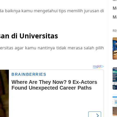
M
ada baiknya kamu mengetahui tips memilih jurusan di
M
RE
san di Universitas
versitas agar kamu nantinya tidak merasa salah pilih