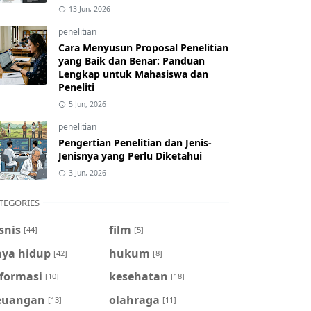
13 Jun, 2026
penelitian
Cara Menyusun Proposal Penelitian
yang Baik dan Benar: Panduan
Lengkap untuk Mahasiswa dan
Peneliti
5 Jun, 2026
penelitian
Pengertian Penelitian dan Jenis-
Jenisnya yang Perlu Diketahui
3 Jun, 2026
TEGORIES
snis
film
[44]
[5]
aya hidup
hukum
[42]
[8]
nformasi
kesehatan
[10]
[18]
euangan
olahraga
[13]
[11]