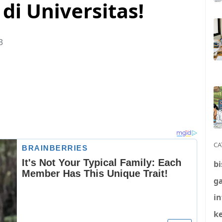
di Universitas!
3
CA
bi
g
i
k