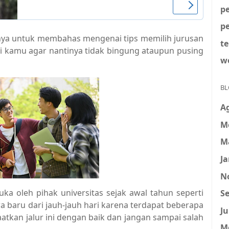
p
p
anya untuk membahas mengenai tips memilih jurusan
t
agi kamu agar nantinya tidak bingung ataupun pusing
w
BL
A
M
M
Ja
N
a oleh pihak universitas sejak awal tahun seperti
Se
a baru dari jauh-jauh hari karena terdapat beberapa
Ju
atkan jalur ini dengan baik dan jangan sampai salah
M